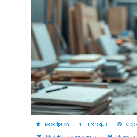
Description
Prérequis
Objec
Modalités pédagogiques
Moyens et