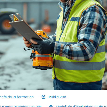
tifs de la formation
Public visé
 supports pédagogiques
Modalités d'évaluation et de su